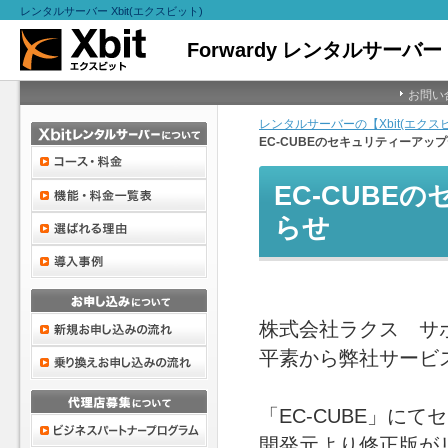
レンタルサーバー Xbit(エクスビット)
お問い
レンタルサーバーの【Xbit(エクス
EC-CUBEのセキュリティーアッ
EC-CUB
らせ
株式会社ラクス サ
平素から弊社サービ
「EC-CUBE」に
開発元より修正版が